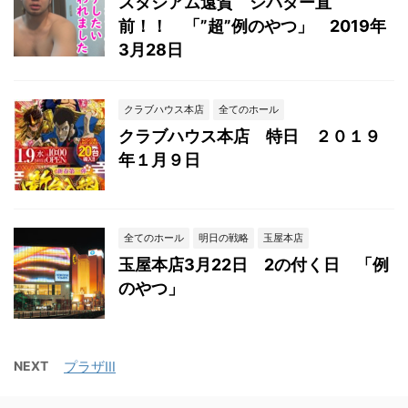
スタジアム遠賀 シバター直
前！！ 「”超”例のやつ」 2019年
3月28日
クラブハウス本店
全てのホール
クラブハウス本店 特日 ２０１９
年１月９日
全てのホール
明日の戦略
玉屋本店
玉屋本店3月22日 2の付く日 「例
のやつ」
NEXT
プラザⅢ